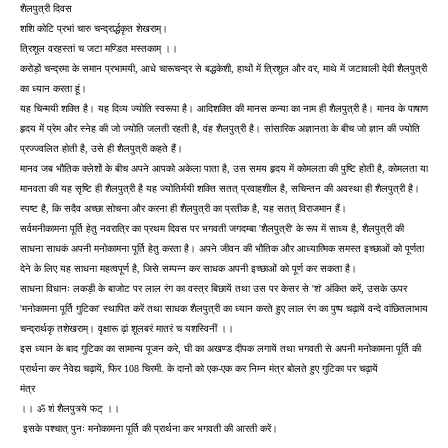
शैलपुत्री दिवस
शशि कोटि प्रभां चारु चन्द्रार्द्धकृत शेखराम्।
त्रिशूल वरहस्तां च जटा मण्डित मस्तकाम् ।।
करोड़ों चन्द्रमा के समान प्रभामयी, आधे चारूचन्द्र से बद्धकेशी, हाथों में त्रिशूल और वर, माथे में जटावाली देवी शैलपुत्री
का ध्यान करता हूं।
यह चिन्मयी शक्ति है। यह दिव्य ज्योति स्वरूपा है। आदिशक्ति की मानस कन्या का नाम ही शैलपुत्री है। मानव के पाषाण
हृदय में प्रेम और स्नेह की जो ज्योति जलती रहती है, वंह शैलपुत्री है। सांसारिक अज्ञानता के बीच जो ज्ञान की ज्योति
प्रज्ज्वलित होती है, उसे ही शैलपुत्री कहते हैं।
मानव जब भौतिक क्लेशों के बीच अपने आपको अकेला पाता है, उस समय हृदय में कोमलता की पुष्टि होती है, कोमलता या
मानवता की यह सृष्टि ही शैलपुत्री है यह ज्योतिर्मयी शक्ति सतत् प्रवाहशील है, सचिन्तन की अवस्था ही शैलपुत्री है।
स्पष्ट है, कि सदैव अच्छा सोचना और करना ही शैलपुत्री का प्रतीक है, यह सतत् विराजमान हैं।
सर्वमनीकामना पूर्ति हेतु नवरात्रि का प्रथम दिवस पर भगवती जगदम्बा 'शैलपुत्री' के रूप में साध्य है, शैलपुत्री की
साधना साधकं अपनी मनोकामना पूर्ति हेतु करता है। अपने जीवन की भौतिक और आध्यात्मिक समस्त इच्छाओं को पूर्णता
देने के लिए यह साधना महत्वपूर्ण है, जिसे सम्पन्न कर साधक अपनी इच्छाओं को पूर्ण कर सकता है।
साधना विधानः लकड़ी के बाजोट पर लाल रंग का वस्त्र बिछायें तथा उस पर केसर से 'शं' अंकित करें, उसके ऊपर
'मनोकामना पूर्ति गुटिका' स्थापित करें तथा साधक शैलपुत्री का ध्यान करते हुए लाल रंग का पुष्प चढ़ायें वन्दे वांछितलाभाय
चन्द्रार्थकृ तशेखराम्। वृक्षारू ढ़ां शूलबरं मातरं च यशस्विनीं ।।
इस ध्यान के बाद गुटिका का सामान्य पूजन करे, घी का अखण्ड दीपक लगायें तथा भगवती से अपनी मनोकामना पूर्ति की
प्रार्थना कर नैवेद्य चढ़ायें, फिर 108 चिरमी. के दानों को एक-एक कर निम्न मंत्र बोलते हुए गुटिका पर चढ़ायें
मंत्र
।। ॐ शं शैलपुत्र्ये फट् ।।
इसके पश्चात् पुनः मनोकामना पूर्ति की प्रार्थना कर भगवती की आरती करें।