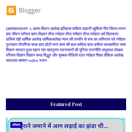
(आत्मकथ्य)भाग -1
आत्म-चिंतन
आलेख
इतिहास
कविता
कहानी
खुशियां
गीत
चिंतन-मनन
छंद
जीवन परीचय
ज्ञान-विज्ञान
तीज त्योहार
तीज त्यौहार
तीज-त्योहार-धर्म
दिलचस्प
वाकिये
दोहे
धार्मिक आलेख
धार्मिकआलेख
न्याय की तस्वीर से सच का अस्तित्व
पर्व त्यौहार
पुरस्कार
पौराणिक कथा
बात छोटी मगर काम की
बाल कविता
बाल-कविता
बालकविता
भाषा
शिक्षण
मतदान हुआ
महान संत
महापुरुष
रचनाकारों की दुनिया
राजनीति
लघुकथा
लेखक
परिचय
विज्ञान
विज्ञान कथा
विद्धुत और चुम्बक
वीडियो
व्रत त्योहार
शिक्षा
शैक्षिक आलेख
सफलता
सम्मान
video भजन
Featured Post
इतिहास