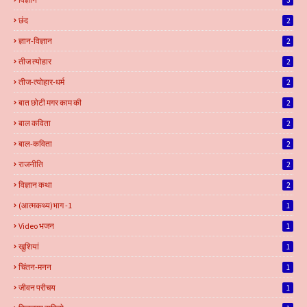
छंद
2
ज्ञान-विज्ञान
2
तीज त्योहार
2
तीज-त्योहार-धर्म
2
बात छोटी मगर काम की
2
बाल कविता
2
बाल-कविता
2
राजनीति
2
विज्ञान कथा
2
(आत्मकथ्य)भाग -1
1
Video भजन
1
खुशियां
1
चिंतन-मनन
1
जीवन परीचय
1