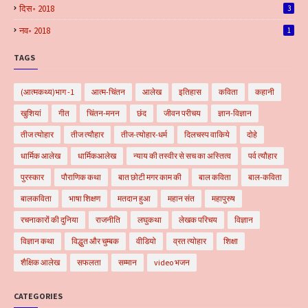
दिस॰ 2018
3
नव॰ 2018
1
TAGS
(आत्मकथ्य)भाग -1
आत्म-चिंतन
आलेख
इतिहास
कविता
कहानी
खुशियां
गीत
चिंतन-मनन
छंद
जीवन परीचय
ज्ञान-विज्ञान
तीज त्योहार
तीज त्यौहार
तीज-त्योहार-धर्म
दिलचस्प वाकिये
दोहे
धार्मिक आलेख
धार्मिकआलेख
न्याय की तस्वीर से सच का अस्तित्व
पर्व त्यौहार
पुरस्कार
पौराणिक कथा
बात छोटी मगर काम की
बाल कविता
बाल-कविता
बालकविता
भाषा शिक्षण
मतदान हुआ
महान संत
महापुरुष
रचनाकारों की दुनिया
राजनीति
लघुकथा
लेखक परिचय
विज्ञान
विज्ञान कथा
विद्धुत और चुम्बक
वीडियो
व्रत त्योहार
शिक्षा
शैक्षिक आलेख
सफलता
सम्मान
video भजन
CATEGORIES