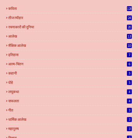
कविता
128
तीज त्यौहार
24
रचनाकारों की दुनिया
20
आलेख
13
शैक्षिक आलेख
10
इतिहास
7
आत्म-चिंतन
6
कहानी
5
दोहे
5
लघुकथा
4
सफलता
4
गीत
3
धार्मिक आलेख
3
महापुरुष
3
विज्ञान
3