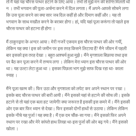
तो मैं यहां यह चौरस पत्थर हटाने के लिए आया। तभी तो मुझे मन की शान्ति मिलती थी
न । तभी भगवान की पूजा-अर्चना करने में दिल लगता। मैं अपने-आपसे सोचने लगा
कि उस पूजा करने का क्या सार जब दिल कहीं हो और दिमाग कहीं और। यह तो
भगवान के साथ मखौल करने के बराबर होगा। हां, यदि यहां पूजा करूंगा तो पहले इस
चौरस पत्थर को हटाना ही होगा ।
मैं ठाकुरद्वारा के अन्दर आया। मेरी नजरें एकदम इस चौरस पत्थर की ओर गयीं,
लेकिन यह क्या ! इस को जमीन पर इस तरह किसने लिटाया हैं? मैने जीवन में पहली
बार इसको इस तरह देखा । बहुत आश्चर्य हुआ मुझे। मैंने मृगशाला बिछाया तथा इस
पर बैठ कर पूजा करने में तन्मय लगा । लेकिन मेरा ध्यान इस चौरस पत्थर की ओर
था। यह उल्टा लेटा हुआ था । इसका पिछला भाग मुझे साफ दिख रहा था- काला
स्याह ।
मैंने पूजा खत्म की। फिर उठा और मृगशाला को लपेट कर अपने स्थान पर रखा ।
इसके बाद चौरस पत्थर की बारी आयी। मैंने इसको यहां से हटाने की सोच ली। इसके
हटाने से तो यहां एक बला हट जायेगी! क्या जरूरत है इसकी इस कमरे में। मैंने इसकी
ओर एक बार फिर ध्यान से देखा। फिर इसको दोनों हाथों से उठाया। लेकिन लेकिन
इसके नीचे यह पुर्जा ! यह क्या है। मैं एक दम चौंक-सा गया। मैंने इसको फिर अपने
स्थान पर रखा और मेरे कांपते हाथ लिखा था-इस पुर्जा की ओर बढ़ गये। मैंने इसको
खोला ।