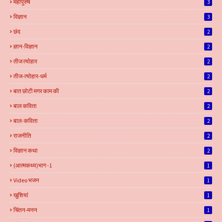
महापुरुष
3
विज्ञान
3
छंद
2
ज्ञान-विज्ञान
2
तीज त्योहार
2
तीज-त्योहार-धर्म
2
बात छोटी मगर काम की
2
बाल कविता
2
बाल-कविता
2
राजनीति
2
विज्ञान कथा
2
(आत्मकथ्य)भाग -1
1
Video भजन
1
खुशियां
1
चिंतन-मनन
1