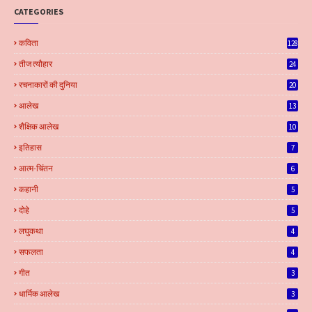
CATEGORIES
कविता
128
तीज त्यौहार
24
रचनाकारों की दुनिया
20
आलेख
13
शैक्षिक आलेख
10
इतिहास
7
आत्म-चिंतन
6
कहानी
5
दोहे
5
लघुकथा
4
सफलता
4
गीत
3
धार्मिक आलेख
3