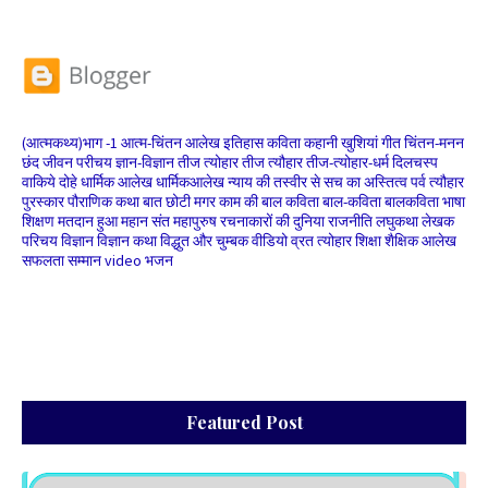
(आत्मकथ्य)भाग -1
आत्म-चिंतन
आलेख
इतिहास
कविता
कहानी
खुशियां
गीत
चिंतन-मनन
छंद
जीवन परीचय
ज्ञान-विज्ञान
तीज त्योहार
तीज त्यौहार
तीज-त्योहार-धर्म
दिलचस्प
वाकिये
दोहे
धार्मिक आलेख
धार्मिकआलेख
न्याय की तस्वीर से सच का अस्तित्व
पर्व त्यौहार
पुरस्कार
पौराणिक कथा
बात छोटी मगर काम की
बाल कविता
बाल-कविता
बालकविता
भाषा
शिक्षण
मतदान हुआ
महान संत
महापुरुष
रचनाकारों की दुनिया
राजनीति
लघुकथा
लेखक
परिचय
विज्ञान
विज्ञान कथा
विद्धुत और चुम्बक
वीडियो
व्रत त्योहार
शिक्षा
शैक्षिक आलेख
सफलता
सम्मान
video भजन
Featured Post