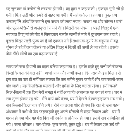
यह सुनकर मां पसीनों से तरबतर हो गयी। वह कुछ न कह सकी। एकदम गूंगी-सी हो
गयी। फिर उठी और कमरे से बाहर आ गयी। मैं यहां अकेला रह गया। कुछ क्षण
पश्चात् मैंने आंखों के सामने इस पत्थर को लाया स्याह ! चपटा-सा और चौरस ! चारों
ओर फूल-पत्तियों से अलंकृत ! सामने तीन चित्रों का अंकन । पहले चित्र में एक
नवजात शिशु मां की गोद में सिमटकर उसके स्तनों से मजे में दुग्धपान कर रहा है।
दूसरा चित्र स्त्री-पुरुष का है जो एकदम नंगे हैं तथा एक-दूसरे के बाहुपाश में बद्ध
चुंभन ले रहे हैं तथा तीसरे या अंतिम चित्र में किसी की अर्थी ले जा रही है। इसके
पीछे-पीछे लोगों का एक बड़ा कारवां है।
समय को सच ही पानी का बहता दरिया कहा गया है। इसके बहते हुए पानी को रोकना
किसी के बस की बात नहीं। अभी आज और कभी कल। दिन-रात के इस मिलन से
इस बात का पता ही नहीं चल सकता कि कब महीने गुजर जाते हैं और कब सालों-साल
बीत जाते। यह सिलसिला चलता है और हमेशा के लिए चलता रहेगा। इसी चलते
सिल-सिला में एक दिन मेरी समझ में नहीं आया कि अचानक यह क्या हो गया। घर में
सब सुन्न होकर रह गये। मैंने दायें-बायें देखा, घर में देखते-देखते हाहाकार मच गयी।
सब चिल्ला-चिल्ला कर रोने लगे। रोने का इतना शोर हो गया कि रात के उस गहन
अंधकार में पक्षी भी पंख फड़फड़ाते हुए अपने घौंसलों से बाहर निकल आये। घर में
मातम हो गया और यह मेरा पिता जी स्वर्गवास होने पर हो गया। इसमें सब सम्मिलित हो
गये। सारा परिवार। मार-दोस्त- कुछ सच्चे, कुछ झूठे। घर में केवल एक फर्द की
कमी हो गयी और वह अपने साथ घर की रौनक भी साथ ले गया ।