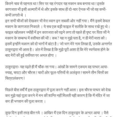
कितने चाव से पहनता था ! सिर पर यह रंगदार यह मकान कब बनाया था ! इसके
कागजात भी इसी अल्मारी में थे और इसके साथ ही दो-चार ऐनक भी जो वह कभी-
कभी लगाते थे ।
इन सभी चीजों को देखकर भी मेरा ध्यान इन सबकी ओर नहीं गया। मैंने इसमें केवल
मकान के कागजात निकाले । ये सब एक बड़ी फाइल में सलीके के साथ रखे हुए थे।
फाइल खोलकर ज्योंही में इन काग़जात को पढ़ने लगा तो पहले ही पृष्ट पर पिता जी ने
मकान के सम्बन्ध में वसीयत की थी। कब ? यह न मुझे पता है, न ही मेरी माता को।
इसमें इन्होंने मकान को दो भागों में बांटा है। जो भाग मेरे नाम लिखा है, उसके अन्तर्गत
ठाकुरद्वारा भी आता है। अंत में लिखा है कि मुझे पूरी आशा है कि मेरे स्वर्गवास होने के
बाद मेरी की हुई वसीयत पर अमल होगा ।
ठाकुरद्वारा- यह पढ़ते ही मैं चौंक-सा गया। आंखों के सामने एकदम वह पत्थर आया-
स्याह, चपटा और चौरस ! चारों ओर फूल-पत्तियों से अलंकृत ! सामने तीन चित्तों का
चित्रालंकरण !
पिछले बीस वर्षों मैं इस ठाकुरद्वारा में पूजा करने नहीं आता। इस चौरस पत्थर को देख
कर मुझे यहां पूजा करने में मन की शान्ति नहीं मिलती यही कारण है कि मैं मंदिर में जा
कर ही भगवान की पूजा करता ।
कुछ दिन इसी तरह बीत गये । आखिर मैं एक दिन ठाकुरद्वार के अन्दर आया । वैसे