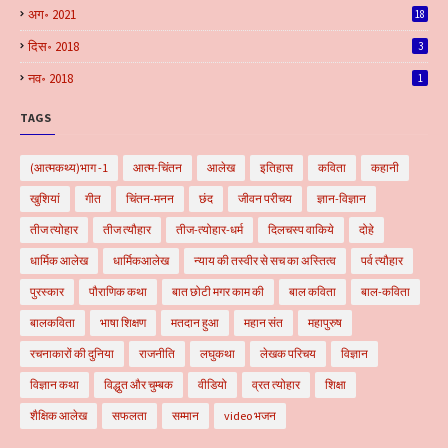
अग॰ 2021
18
दिस॰ 2018
3
नव॰ 2018
1
TAGS
(आत्मकथ्य)भाग -1
आत्म-चिंतन
आलेख
इतिहास
कविता
कहानी
खुशियां
गीत
चिंतन-मनन
छंद
जीवन परीचय
ज्ञान-विज्ञान
तीज त्योहार
तीज त्यौहार
तीज-त्योहार-धर्म
दिलचस्प वाकिये
दोहे
धार्मिक आलेख
धार्मिकआलेख
न्याय की तस्वीर से सच का अस्तित्व
पर्व त्यौहार
पुरस्कार
पौराणिक कथा
बात छोटी मगर काम की
बाल कविता
बाल-कविता
बालकविता
भाषा शिक्षण
मतदान हुआ
महान संत
महापुरुष
रचनाकारों की दुनिया
राजनीति
लघुकथा
लेखक परिचय
विज्ञान
विज्ञान कथा
विद्धुत और चुम्बक
वीडियो
व्रत त्योहार
शिक्षा
शैक्षिक आलेख
सफलता
सम्मान
video भजन