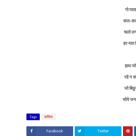
गो मात
कल-कल ब
चलो लग
हर मात 
हाथ जोड
रहे न क
जो बिछुड़
सोये जन
Tags
कविता
Facebook
Twitter