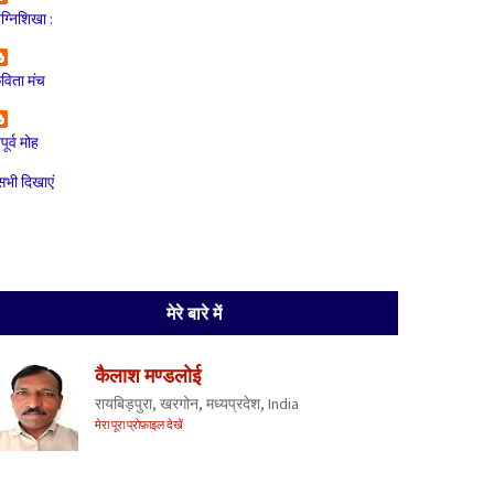
ग्निशिखा :
विता मंच
ूर्व मोह
सभी दिखाएं
मेरे बारे में
कैलाश मण्डलोई
रायबिड़पुरा, खरगोन, मध्यप्रदेश, India
मेरा पूरा प्रोफ़ाइल देखें