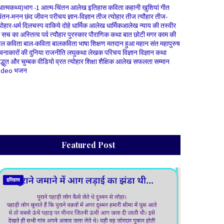
आत्मकथ्य)भाग -1
आत्म-चिंतन
आलेख
इतिहास
कविता
कहानी
खुशियां
गीत
िंतन-मनन
छंद
जीवन परीचय
ज्ञान-विज्ञान
तीज त्योहार
तीज त्यौहार
तीज-
योहार-धर्म
दिलचस्प वाकिये
दोहे
धार्मिक आलेख
धार्मिकआलेख
न्याय की तस्वीर
े सच का अस्तित्व
पर्व त्यौहार
पुरस्कार
पौराणिक कथा
बात छोटी मगर काम की
ाल कविता
बाल-कविता
बालकविता
भाषा शिक्षण
मतदान हुआ
महान संत
महापुरुष
चनाकारों की दुनिया
राजनीति
लघुकथा
लेखक परिचय
विज्ञान
विज्ञान कथा
िद्धुत और चुम्बक
वीडियो
व्रत त्योहार
शिक्षा
शैक्षिक आलेख
सफलता
सम्मान
ideo भजन
Featured Post
इतिहास