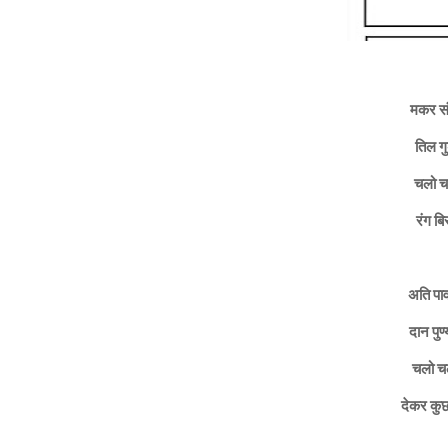
मकर संक
तिल गु
चलो च
रंग बि
अति पा
दान पुण
चलो चल
देकर कु