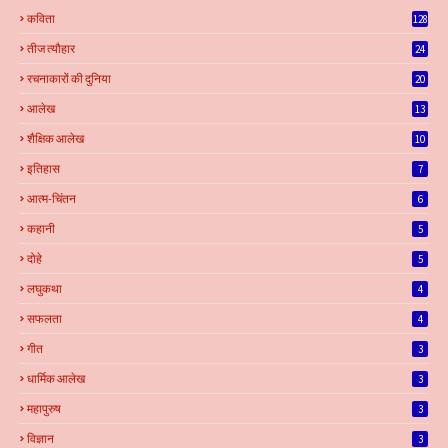
कविता
128
तीज त्यौहार
24
रचनाकारों की दुनिया
20
आलेख
13
शैक्षिक आलेख
10
इतिहास
7
आत्म-चिंतन
6
कहानी
5
दोहे
5
लघुकथा
4
सफलता
4
गीत
3
धार्मिक आलेख
3
महापुरुष
3
विज्ञान
3