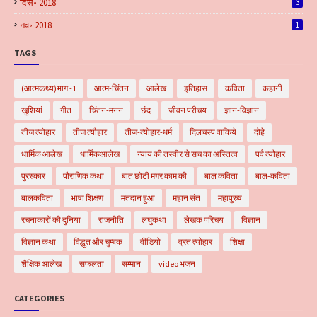
दिस॰ 2018
3
नव॰ 2018
1
TAGS
(आत्मकथ्य)भाग -1
आत्म-चिंतन
आलेख
इतिहास
कविता
कहानी
खुशियां
गीत
चिंतन-मनन
छंद
जीवन परीचय
ज्ञान-विज्ञान
तीज त्योहार
तीज त्यौहार
तीज-त्योहार-धर्म
दिलचस्प वाकिये
दोहे
धार्मिक आलेख
धार्मिकआलेख
न्याय की तस्वीर से सच का अस्तित्व
पर्व त्यौहार
पुरस्कार
पौराणिक कथा
बात छोटी मगर काम की
बाल कविता
बाल-कविता
बालकविता
भाषा शिक्षण
मतदान हुआ
महान संत
महापुरुष
रचनाकारों की दुनिया
राजनीति
लघुकथा
लेखक परिचय
विज्ञान
विज्ञान कथा
विद्धुत और चुम्बक
वीडियो
व्रत त्योहार
शिक्षा
शैक्षिक आलेख
सफलता
सम्मान
video भजन
CATEGORIES