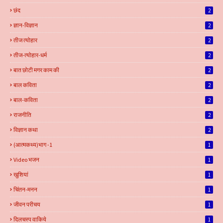
छंद
2
ज्ञान-विज्ञान
2
तीज त्योहार
2
तीज-त्योहार-धर्म
2
बात छोटी मगर काम की
2
बाल कविता
2
बाल-कविता
2
राजनीति
2
विज्ञान कथा
2
(आत्मकथ्य)भाग -1
1
Video भजन
1
खुशियां
1
चिंतन-मनन
1
जीवन परीचय
1
दिलचस्प वाकिये
1