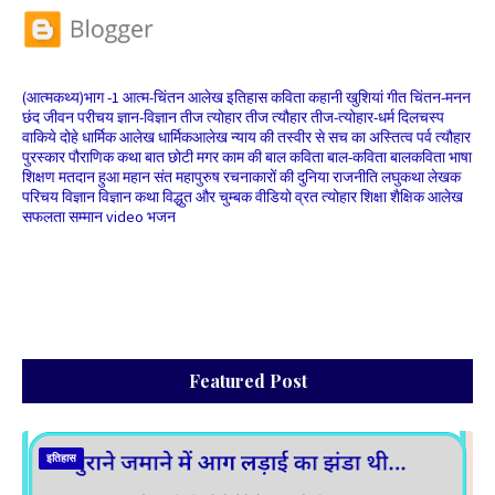
(आत्मकथ्य)भाग -1
आत्म-चिंतन
आलेख
इतिहास
कविता
कहानी
खुशियां
गीत
चिंतन-मनन
छंद
जीवन परीचय
ज्ञान-विज्ञान
तीज त्योहार
तीज त्यौहार
तीज-त्योहार-धर्म
दिलचस्प
वाकिये
दोहे
धार्मिक आलेख
धार्मिकआलेख
न्याय की तस्वीर से सच का अस्तित्व
पर्व त्यौहार
पुरस्कार
पौराणिक कथा
बात छोटी मगर काम की
बाल कविता
बाल-कविता
बालकविता
भाषा
शिक्षण
मतदान हुआ
महान संत
महापुरुष
रचनाकारों की दुनिया
राजनीति
लघुकथा
लेखक
परिचय
विज्ञान
विज्ञान कथा
विद्धुत और चुम्बक
वीडियो
व्रत त्योहार
शिक्षा
शैक्षिक आलेख
सफलता
सम्मान
video भजन
Featured Post
इतिहास