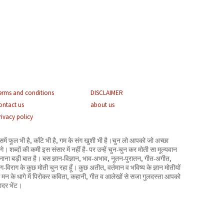
erms and conditions
DISCLAIMER
ontact us
about us
rivacy policy
समें फूल भी है, काँटे भी है, गम के संग खुशी भी है।चुन लो आपको जो अच्छा
गे। शब्दों की कमी इस संसार में नहीं है- पर उन्हें चुन-चुन कर मोती सा मूल्यवान
नाना बड़ी बात है। बस ज्ञान-विज्ञान, भाव-अभाव, नूतन-पुरातन, गीत-अगीत,
ाग-विराग के कुछ मोती चुन रहा हूँ। कुछ अतीत, वर्तमान व भविष्य के ज्ञान मोतीयों
े मन के धागे में पिरोकर कविता, कहानी, गीत व आलेखों से सजा गुलदस्ता आपको
ादर भेंट।