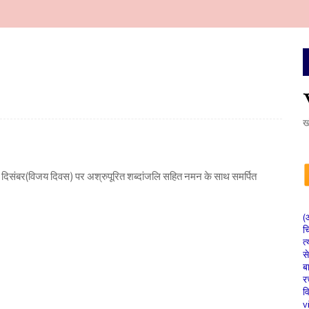
ख
 दिसंबर(विजय दिवस) पर अश्रुपूरित शब्दांजलि सहित नमन के साथ समर्पित
(
च
त्
स
ब
र
व
v