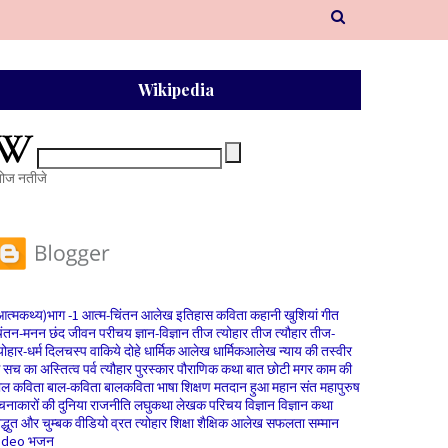
Wikipedia
ोज नतीजे
आत्मकथ्य)भाग -1
आत्म-चिंतन
आलेख
इतिहास
कविता
कहानी
खुशियां
गीत
िंतन-मनन
छंद
जीवन परीचय
ज्ञान-विज्ञान
तीज त्योहार
तीज त्यौहार
तीज-
योहार-धर्म
दिलचस्प वाकिये
दोहे
धार्मिक आलेख
धार्मिकआलेख
न्याय की तस्वीर
े सच का अस्तित्व
पर्व त्यौहार
पुरस्कार
पौराणिक कथा
बात छोटी मगर काम की
ाल कविता
बाल-कविता
बालकविता
भाषा शिक्षण
मतदान हुआ
महान संत
महापुरुष
चनाकारों की दुनिया
राजनीति
लघुकथा
लेखक परिचय
विज्ञान
विज्ञान कथा
िद्धुत और चुम्बक
वीडियो
व्रत त्योहार
शिक्षा
शैक्षिक आलेख
सफलता
सम्मान
ideo भजन