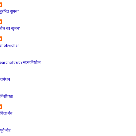
सुरभित सुमन"
सोच का सृजन"
shokvichar
earchoftruth सत्यकीखोज
ंतर्मंथन
ग्निशिखा :
विता मंच
ूर्व मोह