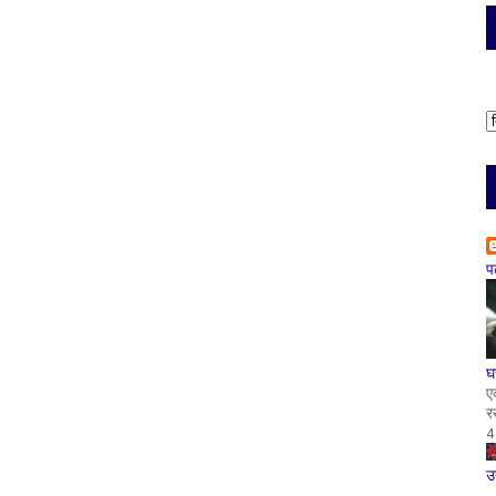
प
घ
ए
र
4
उ
-