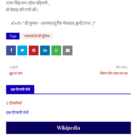
रतन सिंह मन-प्रेम पद्मिनी ,
वो मेवाड़ की रानी थी।
✍✍ *डी कुमार--अजस्र(दुर्गेश मेघवाल,बून्दी/राज. )*
Tags
रचनाकारों की दुनिया
पुराने
और नया
झूठ या सच
चिंतन दीप जला मन का
एक टिप्पणी भेजें
0 टिप्पणियाँ
एक टिप्पणी भेजें
Wikipedia