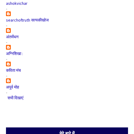
ashokvichar
-
searchoftruth सत्यकीखोज
-
अंतर्मंथन
-
अग्निशिखा :
-
कविता मंच
-
अपूर्व मोह
-
सभी दिखाएं
मेरे बारे में