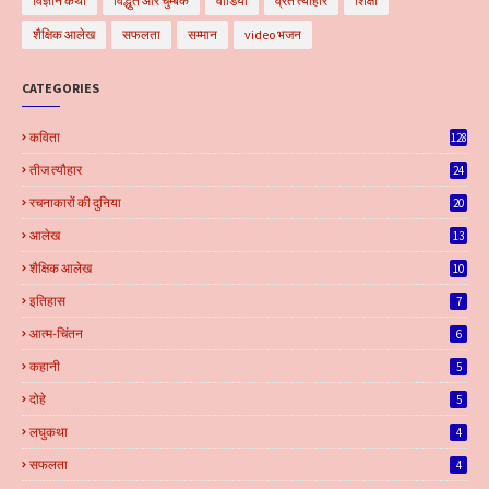
विज्ञान कथा
विद्धुत और चुम्बक
वीडियो
व्रत त्योहार
शिक्षा
शैक्षिक आलेख
सफलता
सम्मान
video भजन
CATEGORIES
कविता
128
तीज त्यौहार
24
रचनाकारों की दुनिया
20
आलेख
13
शैक्षिक आलेख
10
इतिहास
7
आत्म-चिंतन
6
कहानी
5
दोहे
5
लघुकथा
4
सफलता
4