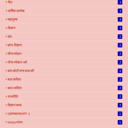
गीत
3
धार्मिक आलेख
3
महापुरुष
3
विज्ञान
3
छंद
2
ज्ञान-विज्ञान
2
तीज त्योहार
2
तीज-त्योहार-धर्म
2
बात छोटी मगर काम की
2
बाल कविता
2
बाल-कविता
2
राजनीति
2
विज्ञान कथा
2
(आत्मकथ्य)भाग -1
1
Video भजन
1