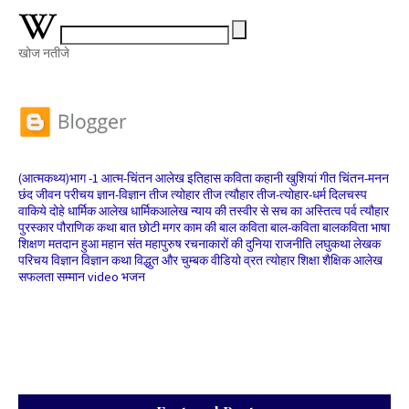
खोज नतीजे
(आत्मकथ्य)भाग -1
आत्म-चिंतन
आलेख
इतिहास
कविता
कहानी
खुशियां
गीत
चिंतन-मनन
छंद
जीवन परीचय
ज्ञान-विज्ञान
तीज त्योहार
तीज त्यौहार
तीज-त्योहार-धर्म
दिलचस्प
वाकिये
दोहे
धार्मिक आलेख
धार्मिकआलेख
न्याय की तस्वीर से सच का अस्तित्व
पर्व त्यौहार
पुरस्कार
पौराणिक कथा
बात छोटी मगर काम की
बाल कविता
बाल-कविता
बालकविता
भाषा
शिक्षण
मतदान हुआ
महान संत
महापुरुष
रचनाकारों की दुनिया
राजनीति
लघुकथा
लेखक
परिचय
विज्ञान
विज्ञान कथा
विद्धुत और चुम्बक
वीडियो
व्रत त्योहार
शिक्षा
शैक्षिक आलेख
सफलता
सम्मान
video भजन