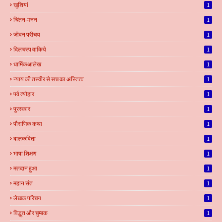
खुशियां
1
चिंतन-मनन
1
जीवन परीचय
1
दिलचस्प वाकिये
1
धार्मिकआलेख
1
न्याय की तस्वीर से सच का अस्तित्व
1
पर्व त्यौहार
1
पुरस्कार
1
पौराणिक कथा
1
बालकविता
1
भाषा शिक्षण
1
मतदान हुआ
1
महान संत
1
लेखक परिचय
1
विद्धुत और चुम्बक
1