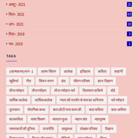
अक्टू॰ 2021
21
सित॰ 2021
63
अग॰ 2021
18
दिस॰ 2018
3
नव॰ 2018
1
TAGS
(आत्मकथ्य)भाग -1
आत्म-चिंतन
आलेख
इतिहास
कविता
कहानी
खुशियां
गीत
चिंतन-मनन
छंद
जीवन परीचय
ज्ञान-विज्ञान
तीज त्योहार
तीज त्यौहार
तीज-त्योहार-धर्म
दिलचस्प वाकिये
दोहे
धार्मिक आलेख
धार्मिकआलेख
न्याय की तस्वीर से सच का अस्तित्व
पर्व त्यौहार
पुरस्कार
पौराणिक कथा
बात छोटी मगर काम की
बाल कविता
बाल-कविता
बालकविता
भाषा शिक्षण
मतदान हुआ
महान संत
महापुरुष
रचनाकारों की दुनिया
राजनीति
लघुकथा
लेखक परिचय
विज्ञान