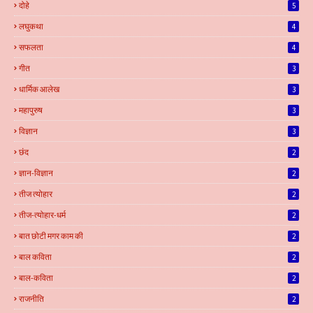
दोहे
5
लघुकथा
4
सफलता
4
गीत
3
धार्मिक आलेख
3
महापुरुष
3
विज्ञान
3
छंद
2
ज्ञान-विज्ञान
2
तीज त्योहार
2
तीज-त्योहार-धर्म
2
बात छोटी मगर काम की
2
बाल कविता
2
बाल-कविता
2
राजनीति
2