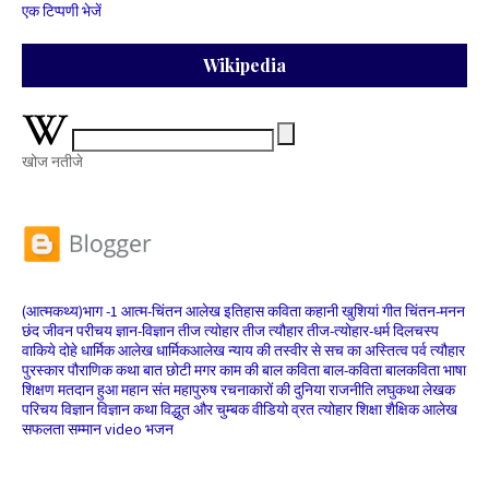
एक टिप्पणी भेजें
Wikipedia
खोज नतीजे
(आत्मकथ्य)भाग -1
आत्म-चिंतन
आलेख
इतिहास
कविता
कहानी
खुशियां
गीत
चिंतन-मनन
छंद
जीवन परीचय
ज्ञान-विज्ञान
तीज त्योहार
तीज त्यौहार
तीज-त्योहार-धर्म
दिलचस्प
वाकिये
दोहे
धार्मिक आलेख
धार्मिकआलेख
न्याय की तस्वीर से सच का अस्तित्व
पर्व त्यौहार
पुरस्कार
पौराणिक कथा
बात छोटी मगर काम की
बाल कविता
बाल-कविता
बालकविता
भाषा
शिक्षण
मतदान हुआ
महान संत
महापुरुष
रचनाकारों की दुनिया
राजनीति
लघुकथा
लेखक
परिचय
विज्ञान
विज्ञान कथा
विद्धुत और चुम्बक
वीडियो
व्रत त्योहार
शिक्षा
शैक्षिक आलेख
सफलता
सम्मान
video भजन