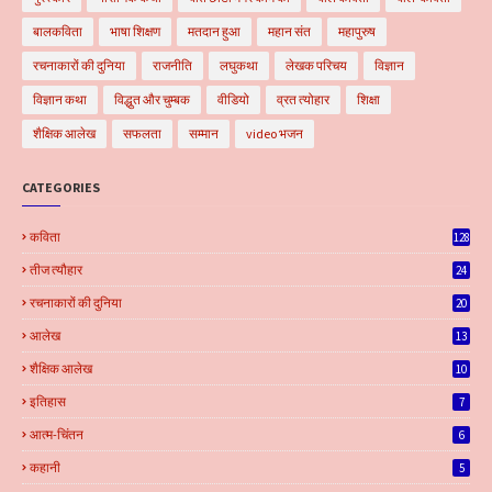
बालकविता
भाषा शिक्षण
मतदान हुआ
महान संत
महापुरुष
रचनाकारों की दुनिया
राजनीति
लघुकथा
लेखक परिचय
विज्ञान
विज्ञान कथा
विद्धुत और चुम्बक
वीडियो
व्रत त्योहार
शिक्षा
शैक्षिक आलेख
सफलता
सम्मान
video भजन
CATEGORIES
कविता
128
तीज त्यौहार
24
रचनाकारों की दुनिया
20
आलेख
13
शैक्षिक आलेख
10
इतिहास
7
आत्म-चिंतन
6
कहानी
5