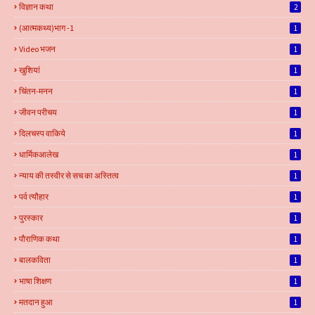
विज्ञान कथा
2
(आत्मकथ्य)भाग -1
1
Video भजन
1
खुशियां
1
चिंतन-मनन
1
जीवन परीचय
1
दिलचस्प वाकिये
1
धार्मिकआलेख
1
न्याय की तस्वीर से सच का अस्तित्व
1
पर्व त्यौहार
1
पुरस्कार
1
पौराणिक कथा
1
बालकविता
1
भाषा शिक्षण
1
मतदान हुआ
1