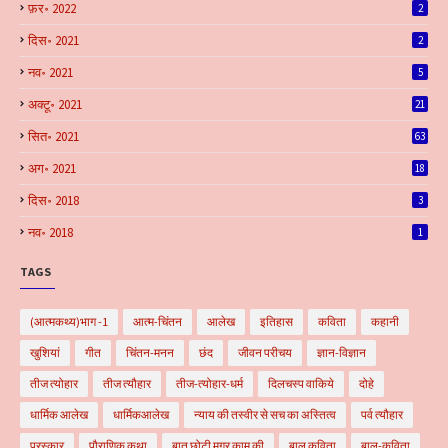
फ़र॰ 2022
2
दिस॰ 2021
2
नव॰ 2021
5
अक्टू॰ 2021
21
सित॰ 2021
63
अग॰ 2021
18
दिस॰ 2018
3
नव॰ 2018
1
TAGS
(आत्मकथ्य)भाग -1
आत्म-चिंतन
आलेख
इतिहास
कविता
कहानी
खुशियां
गीत
चिंतन-मनन
छंद
जीवन परीचय
ज्ञान-विज्ञान
तीज त्योहार
तीज त्यौहार
तीज-त्योहार-धर्म
दिलचस्प वाकिये
दोहे
धार्मिक आलेख
धार्मिकआलेख
न्याय की तस्वीर से सच का अस्तित्व
पर्व त्यौहार
पुरस्कार
पौराणिक कथा
बात छोटी मगर काम की
बाल कविता
बाल-कविता