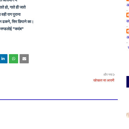
ले आसमान में
अ
ते हो, गाते ही जाते
-
 वही राग पुराना
क
तन ढकने, सिर छिपाने का।
-
 मण्डलोई "कदंब"
अप
-
और नया
खोखला सा आदमी