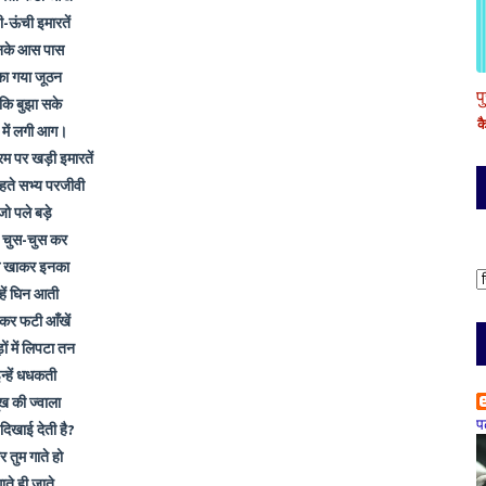
ी-ऊंची इमारतें
नके आस पास
ंका गया जूठन
प
कि बुझा सके
क
 में लगी आग।
रम पर खड़ी इमारतें
रहते सभ्य परजीवी
जो पले बड़े
हें चुस-चुस कर
स खाकर इनका
्हें घिन आती
कर फटी आँखें
ों में लिपटा तन
न्हें धधकती
ख की ज्वाला
प
 दिखाई देती है?
 तुम गाते हो
ाते ही जाते