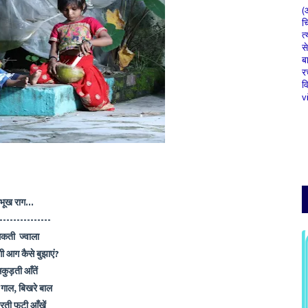
(
च
त्
स
ब
र
व
v
भूख राग...
---------------
कती ज्वाला
लगी आग कैसे बुझाएं?
कुड़ती आँतें
 गाल, बिखरे बाल
रती फटी आँखें