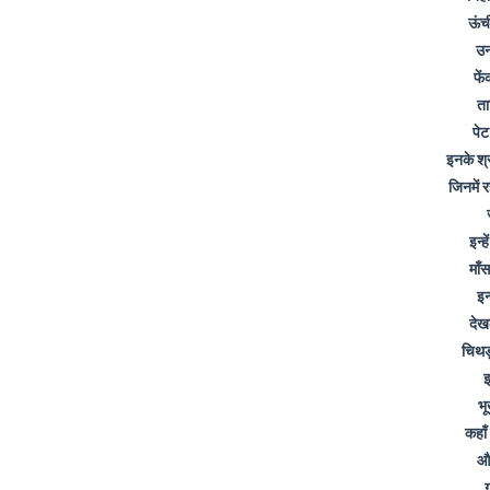
ऊंच
उ
फे
ता
पेट
इनके श्
जिनमें 
इन्
माँ
इन
देख
चिथड़
इ
भू
कहाँ
और
ग