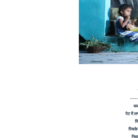
-----
धध
पेट में 
सि
पिचके
निहा