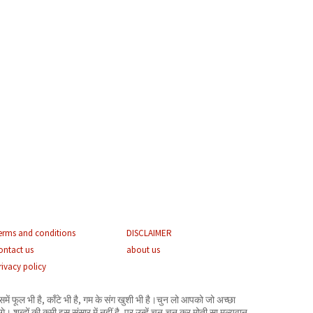
erms and conditions
DISCLAIMER
ontact us
about us
rivacy policy
समें फूल भी है, काँटे भी है, गम के संग खुशी भी है।चुन लो आपको जो अच्छा
गे। शब्दों की कमी इस संसार में नहीं है- पर उन्हें चुन-चुन कर मोती सा मूल्यवान