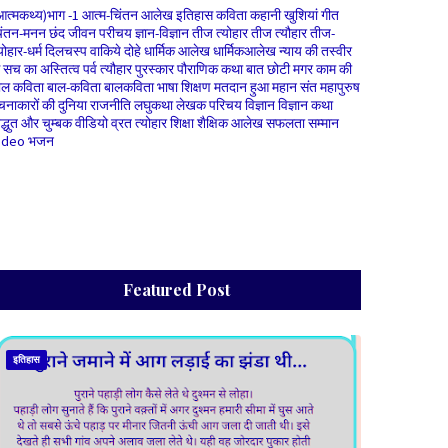
आत्मकथ्य)भाग -1
आत्म-चिंतन
आलेख
इतिहास
कविता
कहानी
खुशियां
गीत
िंतन-मनन
छंद
जीवन परीचय
ज्ञान-विज्ञान
तीज त्योहार
तीज त्यौहार
तीज-
योहार-धर्म
दिलचस्प वाकिये
दोहे
धार्मिक आलेख
धार्मिकआलेख
न्याय की तस्वीर
े सच का अस्तित्व
पर्व त्यौहार
पुरस्कार
पौराणिक कथा
बात छोटी मगर काम की
ाल कविता
बाल-कविता
बालकविता
भाषा शिक्षण
मतदान हुआ
महान संत
महापुरुष
चनाकारों की दुनिया
राजनीति
लघुकथा
लेखक परिचय
विज्ञान
विज्ञान कथा
िद्धुत और चुम्बक
वीडियो
व्रत त्योहार
शिक्षा
शैक्षिक आलेख
सफलता
सम्मान
ideo भजन
Featured Post
इतिहास