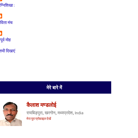
ग्निशिखा :
विता मंच
ूर्व मोह
सभी दिखाएं
मेरे बारे में
कैलाश मण्डलोई
रायबिड़पुरा, खरगोन, मध्यप्रदेश, India
मेरा पूरा प्रोफ़ाइल देखें