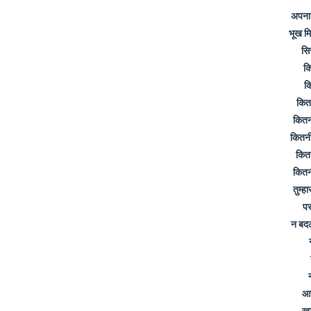
अपना 
भूख म
सि
कि
कि
कित
कितनी
कितनी
कितन
कितन
तुम्ह
पर
न बदल
आज