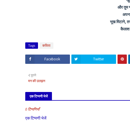
खु
और तुम गा
अपना
भूख मिटाने, 
कैलाश
Tags
कविता
Facebook
Twitter
पुराने
मन की उलझन
एक टिप्पणी भेजें
0 टिप्पणियाँ
एक टिप्पणी भेजें