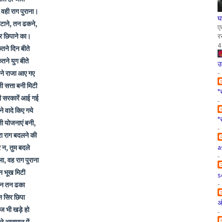
वही राग पुराना।
घ
िटाने, तन ढकने,
ए
र छिपाने का।
र
4
तने दिन बीते
तने युग बीते
उ
-
ने राजा आए गए
 सत्ता बनी मिटी
"
 सरकारें आई गई
-
े वादे किए गये
"
ी योजनाएं बनी,
-
ारा राग बदलने की
a
 न, तुम बदले
-
ा, वह राग पुराना
न भूख मिटी
s
-
न तन ढका
न सिर छिपा
अ
 भी खड़े हो
-