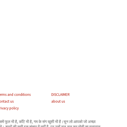
erms and conditions
DISCLAIMER
ontact us
about us
rivacy policy
समें फूल भी है, काँटे भी है, गम के संग खुशी भी है।चुन लो आपको जो अच्छा
गे। शब्दों की कमी इस संसार में नहीं है- पर उन्हें चुन-चुन कर मोती सा मूल्यवान