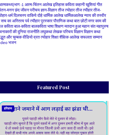
आत्मकथ्य)भाग -1
आत्म-चिंतन
आलेख
इतिहास
कविता
कहानी
खुशियां
गीत
िंतन-मनन
छंद
जीवन परीचय
ज्ञान-विज्ञान
तीज त्योहार
तीज त्यौहार
तीज-
योहार-धर्म
दिलचस्प वाकिये
दोहे
धार्मिक आलेख
धार्मिकआलेख
न्याय की तस्वीर
े सच का अस्तित्व
पर्व त्यौहार
पुरस्कार
पौराणिक कथा
बात छोटी मगर काम की
ाल कविता
बाल-कविता
बालकविता
भाषा शिक्षण
मतदान हुआ
महान संत
महापुरुष
चनाकारों की दुनिया
राजनीति
लघुकथा
लेखक परिचय
विज्ञान
विज्ञान कथा
िद्धुत और चुम्बक
वीडियो
व्रत त्योहार
शिक्षा
शैक्षिक आलेख
सफलता
सम्मान
ideo भजन
Featured Post
इतिहास