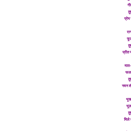
गी
तु
प्रे
राग
फू
तु
प्रीत 
मात-
फल 
तु
नमन श
भूख
भूल
तु
मिले