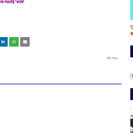
 मंडलोई 'कदंब'
प
क
और नया
प