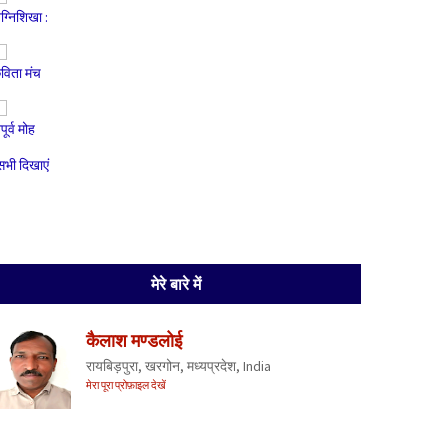
ग्निशिखा :
विता मंच
ूर्व मोह
सभी दिखाएं
मेरे बारे में
कैलाश मण्डलोई
रायबिड़पुरा, खरगोन, मध्यप्रदेश, India
मेरा पूरा प्रोफ़ाइल देखें