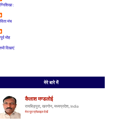
ग्निशिखा :
विता मंच
ूर्व मोह
सभी दिखाएं
मेरे बारे में
कैलाश मण्डलोई
रायबिड़पुरा, खरगोन, मध्यप्रदेश, India
मेरा पूरा प्रोफ़ाइल देखें