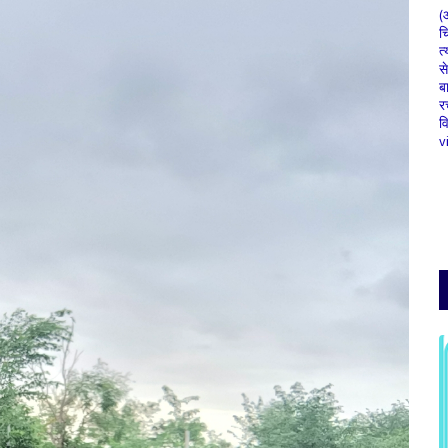
(
च
त्
स
ब
र
व
v