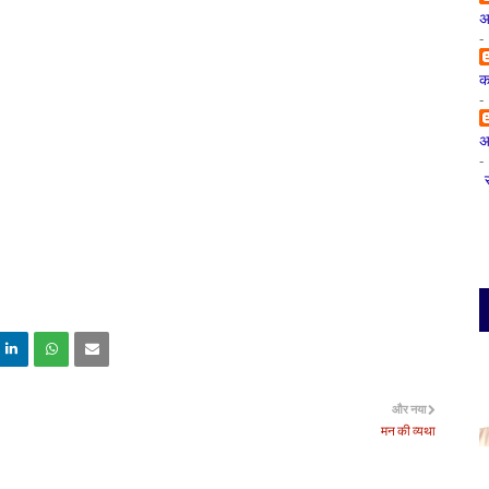
अ
-
क
-
अप
-
और नया
मन की व्यथा