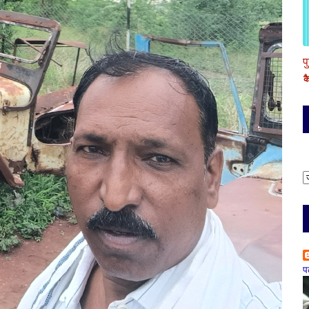
प
क
प