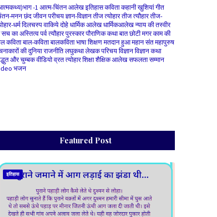
आत्मकथ्य)भाग -1
आत्म-चिंतन
आलेख
इतिहास
कविता
कहानी
खुशियां
गीत
िंतन-मनन
छंद
जीवन परीचय
ज्ञान-विज्ञान
तीज त्योहार
तीज त्यौहार
तीज-
योहार-धर्म
दिलचस्प वाकिये
दोहे
धार्मिक आलेख
धार्मिकआलेख
न्याय की तस्वीर
े सच का अस्तित्व
पर्व त्यौहार
पुरस्कार
पौराणिक कथा
बात छोटी मगर काम की
ाल कविता
बाल-कविता
बालकविता
भाषा शिक्षण
मतदान हुआ
महान संत
महापुरुष
चनाकारों की दुनिया
राजनीति
लघुकथा
लेखक परिचय
विज्ञान
विज्ञान कथा
िद्धुत और चुम्बक
वीडियो
व्रत त्योहार
शिक्षा
शैक्षिक आलेख
सफलता
सम्मान
ideo भजन
Featured Post
इतिहास