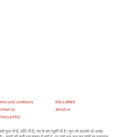
erms and conditions
DISCLAIMER
ontact us
about us
rivacy policy
समें फूल भी है, काँटे भी है, गम के संग खुशी भी है।चुन लो आपको जो अच्छा
गे। शब्दों की कमी इस संसार में नहीं है- पर उन्हें चुन-चुन कर मोती सा मूल्यवान