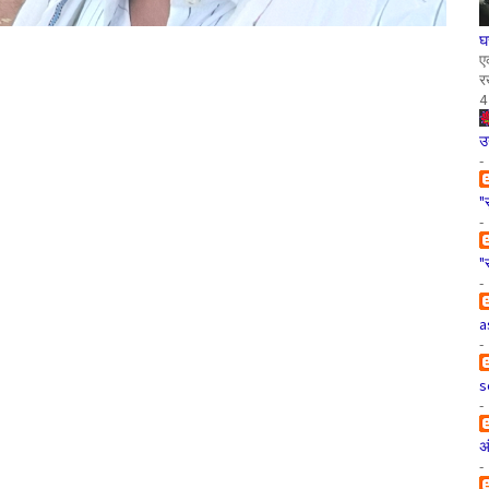
घ
ए
र
4
उ
-
"
-
"
-
a
-
s
-
अ
-