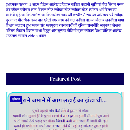
(आत्मकथ्य)भाग -1
आत्म-चिंतन
आलेख
इतिहास
कविता
कहानी
खुशियां
गीत
चिंतन-मनन
छंद
जीवन परीचय
ज्ञान-विज्ञान
तीज त्योहार
तीज त्यौहार
तीज-त्योहार-धर्म
दिलचस्प
वाकिये
दोहे
धार्मिक आलेख
धार्मिकआलेख
न्याय की तस्वीर से सच का अस्तित्व
पर्व त्यौहार
पुरस्कार
पौराणिक कथा
बात छोटी मगर काम की
बाल कविता
बाल-कविता
बालकविता
भाषा
शिक्षण
मतदान हुआ
महान संत
महापुरुष
रचनाकारों की दुनिया
राजनीति
लघुकथा
लेखक
परिचय
विज्ञान
विज्ञान कथा
विद्धुत और चुम्बक
वीडियो
व्रत त्योहार
शिक्षा
शैक्षिक आलेख
सफलता
सम्मान
video भजन
Featured Post
इतिहास