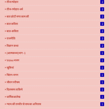
तीज त्योहार
2
तीज-त्योहार-धर्म
2
बात छोटी मगर काम की
2
बाल कविता
2
बाल-कविता
2
राजनीति
2
विज्ञान कथा
2
(आत्मकथ्य)भाग -1
1
Video भजन
1
खुशियां
1
चिंतन-मनन
1
जीवन परीचय
1
दिलचस्प वाकिये
1
धार्मिकआलेख
1
न्याय की तस्वीर से सच का अस्तित्व
1