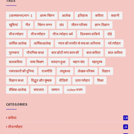
TAGS
(आत्मकथ्य)भाग -1
आत्म-चिंतन
आलेख
इतिहास
कविता
कहानी
खुशियां
गीत
चिंतन-मनन
छंद
जीवन परीचय
ज्ञान-विज्ञान
तीज त्योहार
तीज त्यौहार
तीज-त्योहार-धर्म
दिलचस्प वाकिये
दोहे
धार्मिक आलेख
धार्मिकआलेख
न्याय की तस्वीर से सच का अस्तित्व
पर्व त्यौहार
पुरस्कार
पौराणिक कथा
बात छोटी मगर काम की
बाल कविता
बाल-कविता
बालकविता
भाषा शिक्षण
मतदान हुआ
महान संत
महापुरुष
रचनाकारों की दुनिया
राजनीति
लघुकथा
लेखक परिचय
विज्ञान
विज्ञान कथा
विद्धुत और चुम्बक
वीडियो
व्रत त्योहार
शिक्षा
शैक्षिक आलेख
सफलता
सम्मान
video भजन
CATEGORIES
कविता
128
तीज त्यौहार
24