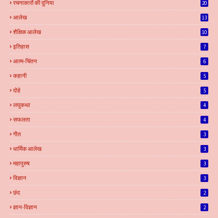
रचनाकारों की दुनिया
20
आलेख
13
शैक्षिक आलेख
10
इतिहास
7
आत्म-चिंतन
6
कहानी
5
दोहे
5
लघुकथा
4
सफलता
4
गीत
3
धार्मिक आलेख
3
महापुरुष
3
विज्ञान
3
छंद
2
ज्ञान-विज्ञान
2