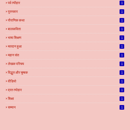
पर्व त्यौहार
1
पुरस्कार
1
पौराणिक कथा
1
बालकविता
1
भाषा शिक्षण
1
मतदान हुआ
1
महान संत
1
लेखक परिचय
1
विद्धुत और चुम्बक
1
वीडियो
1
व्रत त्योहार
1
शिक्षा
1
सम्मान
1